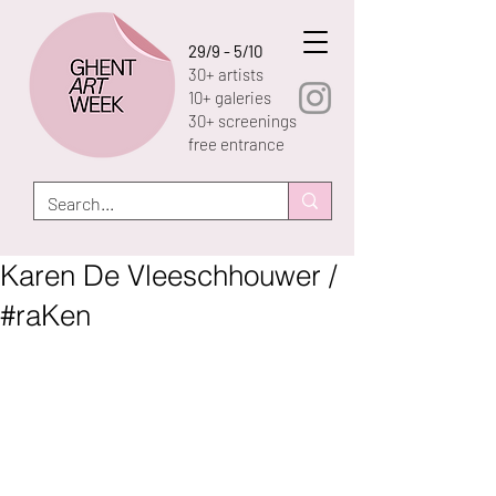
29/9 - 5/10
30+ artists
10+ galeries
30+ screenings
free entrance
Karen De Vleeschhouwer /
#raKen